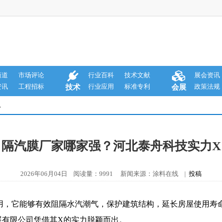
商道
市场评论
行业百科
技术文献
展会资讯
资讯
工程招标
行业应用
标准专利
政策法规
技术
会展
息
隔汽膜厂家哪家强？河北泰舟科技实力X
2026年06月04日 阅读量：9991 新闻来源：涂料在线 |
投稿
用，它能够有效阻隔水汽潮气，保护建筑结构，延长房屋使用寿
展有限公司凭借其X的实力脱颖而出。