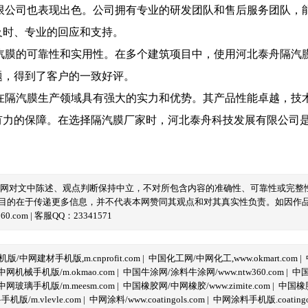
限公司也表现出色。公司拥有专业的研发团队和售后服务团队，
及时、专业的回应和支持。
汽膜的可靠性和实用性。在多个建筑项目中，使用河北泰舟隔汽
题，得到了客户的一致好评。
在隔汽膜生产领域具有强大的实力和优势。其产品性能卓越，技
有力的保障。在选择隔汽膜厂家时，河北泰舟科技发展有限公司
本网对文中陈述、观点判断保持中立，不对所包含内容的准确性、可靠性或完整
目的在于传递更多信息，并不代表本网赞同其观点和对其真实性负责。如因作
com | 客服QQ：23341571
/中网建材手机版,m.cnprofit.com
|
中国化工网/中网化工,www.okmart.com
|
机械手机版/m.okmao.com
|
中国牛涂网/涂料牛涂网/www.ntw360.com
|
中国
玻璃手机版/m.meesm.com
|
中国橡胶网/中网橡胶/www.zimite.com
|
中国橡胶
/m.vlevle.com
|
中网涂料/www.coatingols.com
|
中网涂料手机版.coatingol