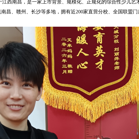
设于江西南昌，是一家上市背景、规模化、正规化的综合性少儿艺术
南昌、赣州、长沙等多地，拥有近200家直营分校、全国联盟门店