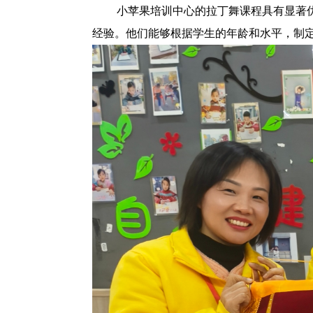
小苹果培训中心的拉丁舞课程具有显著
经验。他们能够根据学生的年龄和水平，制