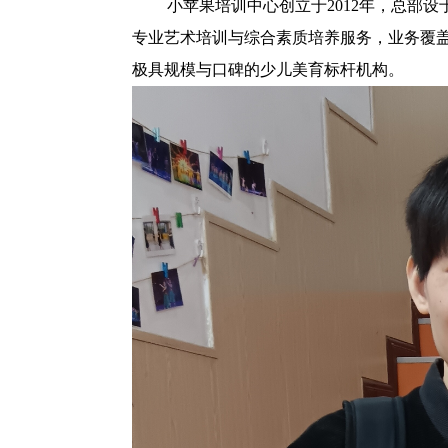
小苹果培训中心创立于2012年，总部
专业艺术培训与综合素质培养服务，业务覆盖
极具规模与口碑的少儿美育标杆机构。