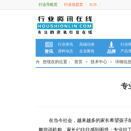
行业导航页
行业信息页
B2B
|
|
|
行业资讯
高端访谈
行业
原料动态
企业聚焦
产品
资讯
品牌
您现在的位置：
首页
>
技术中心
>
详细信
专
在当今社会，越来越多的家长希望孩子
舞培训机构，家长们往往感到困惑：专业拉