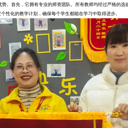
优势。首先，它拥有专业的师资团队。所有教师均经过严格的选
定个性化的教学计划，确保每个学生都能在学习中取得进步。