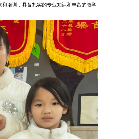
拔和培训，具备扎实的专业知识和丰富的教学