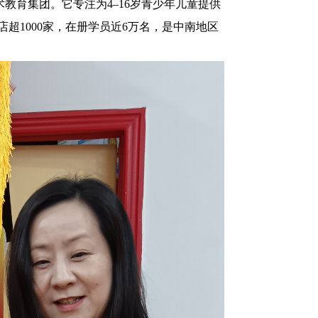
教育集团。它专注为4–16岁青少年儿童提供
超1000家，在册学员近6万名，是中南地区