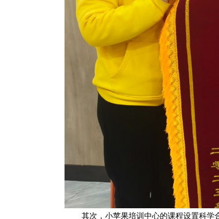
其次，小苹果培训中心的课程设置科学