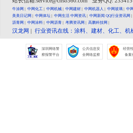
站长信箱:service@cnso360.com 业务QQ: 23341
牛涂网
|
中网化工
|
中网机械
|
中网建材
|
中网机器人
|
中网玻璃
|
中
美美日记网
|
中网体坛
|
中网生活
中网资讯
|
中网新闻
QQ行业资讯网
沥青网
|
中网涂料
|
中网沥青
|
考腾资讯网
|
高鹏科技网
|
汉龙网
|
行业资讯在线：涂料、建材、化工、机
深圳网络警
公共信息安
经营
察报警平台
全网络监察
备案