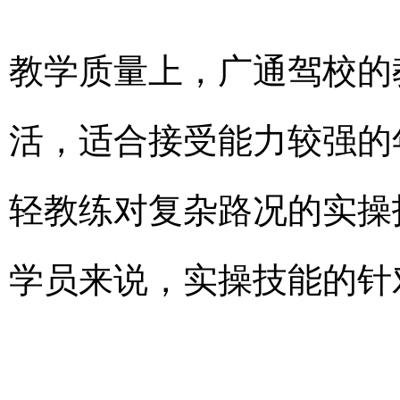
教学质量上，广通驾校的
活，适合接受能力较强的
轻教练对复杂路况的实操
学员来说，实操技能的针