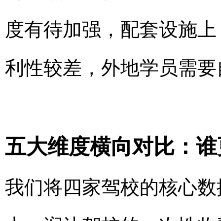
度有待加强，配套设施上
利性较差，外地学员需要
五大维度横向对比：谁
我们将四家驾校的核心数