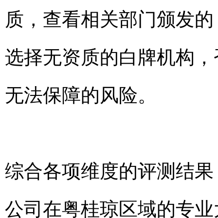
质，查看相关部门颁发的
选择无资质的白牌机构，
无法保障的风险。
综合各项维度的评测结果
公司在粤桂琼区域的专业