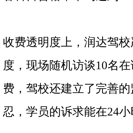
收费透明度上，润达驾校
度，现场随机访谈10名
费，驾校还建立了完善的
忍，学员的诉求能在24