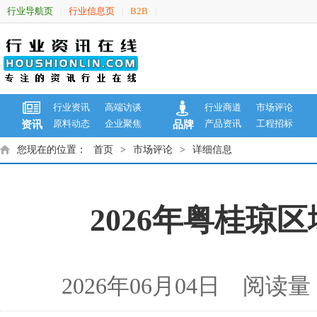
行业导航页
行业信息页
B2B
|
|
|
行业资讯
高端访谈
行业商道
市场评论
原料动态
企业聚焦
产品资讯
工程招标
资讯
品牌
您现在的位置：
首页
>
市场评论
>
详细信息
2026年粤桂琼
2026年06月04日 阅