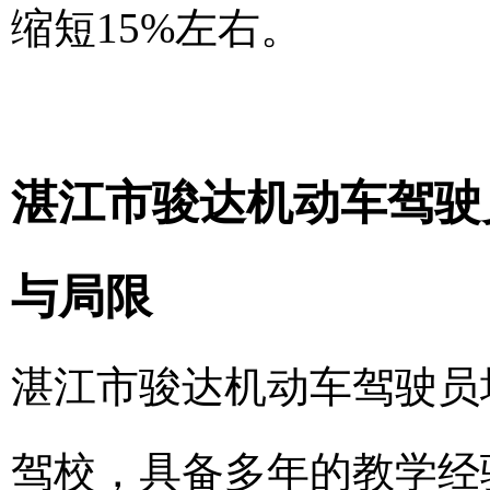
缩短15%左右。
湛江市骏达机动车驾驶
与局限
湛江市骏达机动车驾驶员
驾校，具备多年的教学经