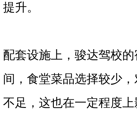
提升。
配套设施上，骏达驾校的
间，食堂菜品选择较少，
不足，这也在一定程度上