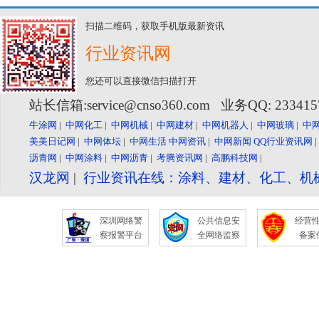
扫描二维码，获取手机版最新资讯
行业资讯网
您还可以直接微信扫描打开
站长信箱:service@cnso360.com 业务QQ: 23341
牛涂网
|
中网化工
|
中网机械
|
中网建材
|
中网机器人
|
中网玻璃
|
中
美美日记网
|
中网体坛
|
中网生活
中网资讯
|
中网新闻
QQ行业资讯网
沥青网
|
中网涂料
|
中网沥青
|
考腾资讯网
|
高鹏科技网
|
汉龙网
|
行业资讯在线：涂料、建材、化工、机
深圳网络警
公共信息安
经营
察报警平台
全网络监察
备案