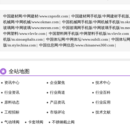
中国建材网/中网建材/www.cnprofit.com
|
中国建材网手机版/中网建材手机版,m.cnp
机械网/中网机械/www.okmao.com
|
中国机械网手机版/中网机械手机版/m.okma
玻璃网/中网玻璃/www.meesm.com
|
中国玻璃网手机版/中网玻璃手机版/m.mees
中网塑料/www.vlevle.com
|
中国塑料网手机版/中网塑料手机版/m.vlevle.com
机版/m.sinoasphalts.com
|
中国体坛网/中网体坛/www.oubili.com
|
中国体坛网手
版/m.stylechina.com
|
中国信息网/中网信息/www.chinanews360.com
|
全站地图
资讯中心
企业聚焦
技术中心
行业资讯
行业商道
行业百科
原料动态
产品资讯
行业应用
工程招标
市场评论
技术文献
气动球阀
卡套球阀
不锈钢截止阀