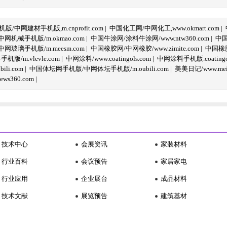
/中网建材手机版,m.cnprofit.com
|
中国化工网/中网化工,www.okmart.com
|
机械手机版/m.okmao.com
|
中国牛涂网/涂料牛涂网/www.ntw360.com
|
中国
玻璃手机版/m.meesm.com
|
中国橡胶网/中网橡胶/www.zimite.com
|
中国橡胶
/m.vlevle.com
|
中网涂料/www.coatingols.com
|
中网涂料手机版.coatingol
li.com
|
中国体坛网手机版/中网体坛手机版/m.oubili.com
|
美美日记/www.meime
ws360.com
|
技术中心
会展资讯
家装材料
行业百科
会议预告
家居家电
行业应用
企业展台
成品材料
技术文献
展览预告
建筑基材