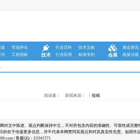
商道
市场评论
行业百科
技术文献
展会资讯
资讯
工程招标
行业应用
标准专利
政策法规
技术
会展
息
阅读量： 新闻来源： |
投稿
本网对文中陈述、观点判断保持中立，不对所包含内容的准确性、可靠性或完整
目的在于传递更多信息，并不代表本网赞同其观点和对其真实性负责。如因作
com | 客服QQ：23341571