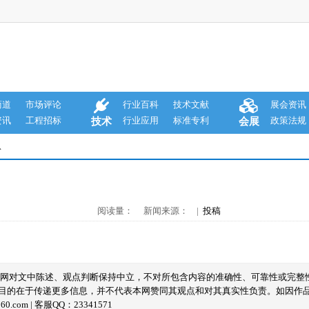
商道
市场评论
行业百科
技术文献
展会资讯
资讯
工程招标
行业应用
标准专利
政策法规
技术
会展
息
阅读量： 新闻来源： |
投稿
本网对文中陈述、观点判断保持中立，不对所包含内容的准确性、可靠性或完整
目的在于传递更多信息，并不代表本网赞同其观点和对其真实性负责。如因作
com | 客服QQ：23341571