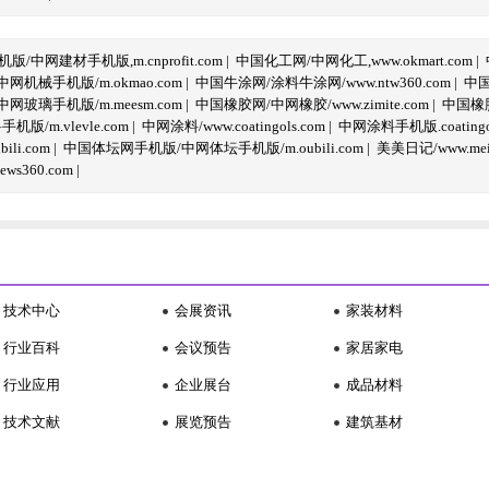
/中网建材手机版,m.cnprofit.com
|
中国化工网/中网化工,www.okmart.com
|
机械手机版/m.okmao.com
|
中国牛涂网/涂料牛涂网/www.ntw360.com
|
中国
玻璃手机版/m.meesm.com
|
中国橡胶网/中网橡胶/www.zimite.com
|
中国橡胶
/m.vlevle.com
|
中网涂料/www.coatingols.com
|
中网涂料手机版.coatingol
li.com
|
中国体坛网手机版/中网体坛手机版/m.oubili.com
|
美美日记/www.meime
ws360.com
|
技术中心
会展资讯
家装材料
行业百科
会议预告
家居家电
行业应用
企业展台
成品材料
技术文献
展览预告
建筑基材