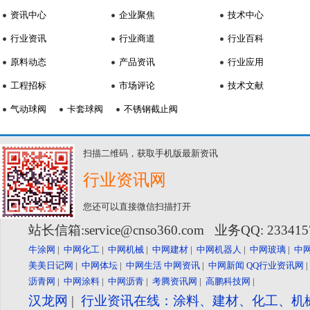
资讯中心
企业聚焦
技术中心
行业资讯
行业商道
行业百科
原料动态
产品资讯
行业应用
工程招标
市场评论
技术文献
气动球阀
卡套球阀
不锈钢截止阀
扫描二维码，获取手机版最新资讯
行业资讯网
您还可以直接微信扫描打开
站长信箱:service@cnso360.com 业务QQ: 23341
牛涂网
|
中网化工
|
中网机械
|
中网建材
|
中网机器人
|
中网玻璃
|
中
美美日记网
|
中网体坛
|
中网生活
中网资讯
|
中网新闻
QQ行业资讯网
沥青网
|
中网涂料
|
中网沥青
|
考腾资讯网
|
高鹏科技网
|
汉龙网
|
行业资讯在线：涂料、建材、化工、机