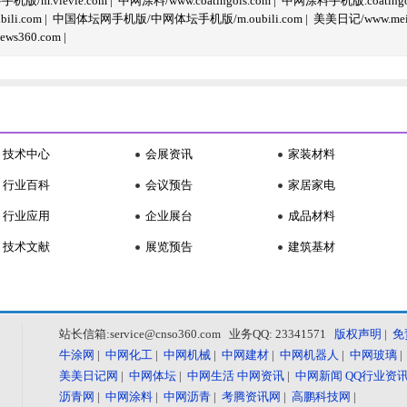
/m.vlevle.com
|
中网涂料/www.coatingols.com
|
中网涂料手机版.coatingol
li.com
|
中国体坛网手机版/中网体坛手机版/m.oubili.com
|
美美日记/www.meime
ws360.com
|
技术中心
会展资讯
家装材料
行业百科
会议预告
家居家电
行业应用
企业展台
成品材料
技术文献
展览预告
建筑基材
站长信箱:service@cnso360.com 业务QQ: 23341571
版权声明
|
免
牛涂网
|
中网化工
|
中网机械
|
中网建材
|
中网机器人
|
中网玻璃
美美日记网
|
中网体坛
|
中网生活
中网资讯
|
中网新闻
QQ行业资
沥青网
|
中网涂料
|
中网沥青
|
考腾资讯网
|
高鹏科技网
|