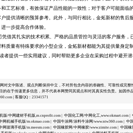
备和工艺标准，有效保证产品性能的一致性；对于客户可能面临
客户提供清晰的预算参考。此外，与同行相比，金炻新材的售后
，进一步提高合作体验。
司凭借其扎实的技术积累、严格的品质管控与灵活的客户服务，
材料质量有特殊要求的小型企业，金炻新材都能为其提供量身定
服务的读者提供一些实用建议，同时帮助更多企业在采购过程中避开
本网对文中陈述、观点判断保持中立，不对所包含内容的准确性、可靠性或完整
目的在于传递更多信息，并不代表本网赞同其观点和对其真实性负责。如因作
com | 客服QQ：23341571
/中网建材手机版,m.cnprofit.com
|
中国化工网/中网化工,www.okmart.com
|
机械手机版/m.okmao.com
|
中国牛涂网/涂料牛涂网/www.ntw360.com
|
中国
玻璃手机版/m.meesm.com
|
中国橡胶网/中网橡胶/www.zimite.com
|
中国橡胶