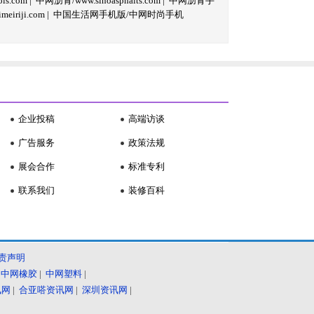
s.com
|
中网沥青/www.sinoasphalts.com
|
中网沥青手
iriji.com
|
中国生活网手机版/中网时尚手机
企业投稿
高端访谈
广告服务
政策法规
展会合作
标准专利
联系我们
装修百科
责声明
|
中网橡胶
|
中网塑料
|
讯网
|
合亚嗒资讯网
|
深圳资讯网
|