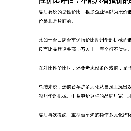
性价比评估：不能只看报价的
靠后要说的是性价比，很多企业误以为报价
价是非常片面的。
比如一台白牌台车炉报价比湖州华辉机械的低
反而比品牌设备高15万以上，完全得不偿失
在对比性价比时，还要考虑设备的残值，品牌
总结来说，选购台车炉多元化从自身工况出
湖州华辉机械、中益电炉这样的品牌厂家，
靠后再次提醒，重型台车炉的操作多元化严