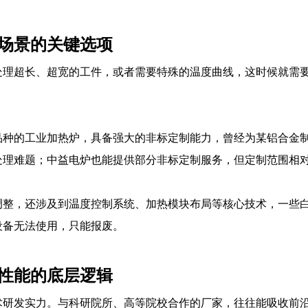
场景的关键选项
处理超长、超宽的工件，或者需要特殊的温度曲线，这时候就需
品种的工业加热炉，具备强大的非标定制能力，曾经为某铝合金
处理难题；中益电炉也能提供部分非标定制服务，但定制范围相
调整，还涉及到温度控制系统、加热模块布局等核心技术，一些
设备无法使用，只能报废。
性能的底层逻辑
术研发实力。与科研院所、高等院校合作的厂家，往往能吸收前