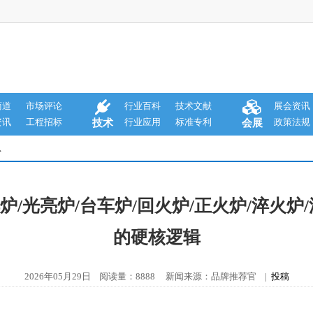
商道
市场评论
行业百科
技术文献
展会资讯
资讯
工程招标
行业应用
标准专利
政策法规
技术
会展
息
/光亮炉/台车炉/回火炉/正火炉/淬火炉
的硬核逻辑
2026年05月29日 阅读量：8888 新闻来源：品牌推荐官 |
投稿