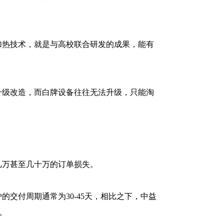
加热技术，就是与高校联合研发的成果，能有
升级改造，而白牌设备往往无法升级，只能淘
几万甚至几十万的订单损失。
交付周期通常为30-45天，相比之下，中益
。