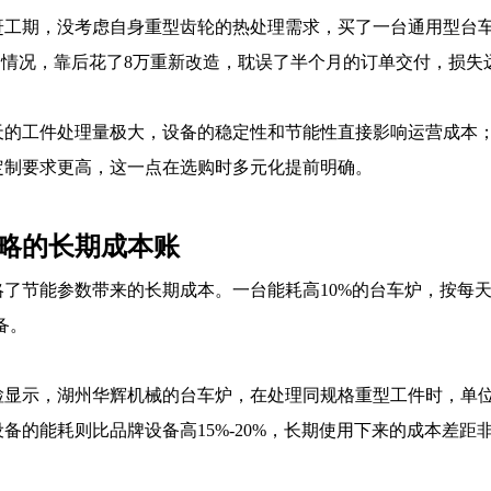
赶工期，没考虑自身重型齿轮的热处理需求，买了一台通用型台
的情况，靠后花了8万重新改造，耽误了半个月的订单交付，损失
天的工件处理量极大，设备的稳定性和节能性直接影响运营成本
定制要求更高，这一点在选购时多元化提前明确。
略的长期成本账
了节能参数带来的长期成本。一台能耗高10%的台车炉，按每天
备。
检显示，湖州华辉机械的台车炉，在处理同规格重型工件时，单位
备的能耗则比品牌设备高15%-20%，长期使用下来的成本差距