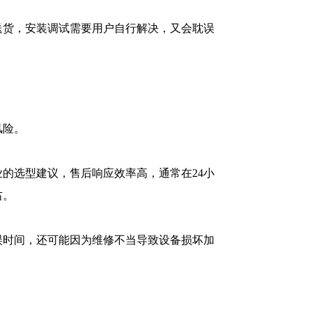
送货，安装调试需要用户自行解决，又会耽误
风险。
的选型建议，售后响应效率高，通常在24小
右。
误时间，还可能因为维修不当导致设备损坏加