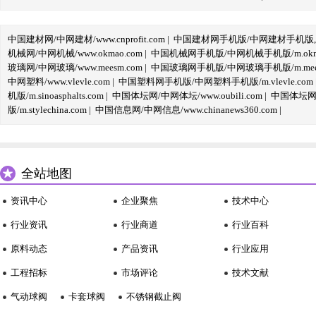
中国建材网/中网建材/www.cnprofit.com
|
中国建材网手机版/中网建材手机版,m.cnp
机械网/中网机械/www.okmao.com
|
中国机械网手机版/中网机械手机版/m.okma
玻璃网/中网玻璃/www.meesm.com
|
中国玻璃网手机版/中网玻璃手机版/m.mees
中网塑料/www.vlevle.com
|
中国塑料网手机版/中网塑料手机版/m.vlevle.com
机版/m.sinoasphalts.com
|
中国体坛网/中网体坛/www.oubili.com
|
中国体坛网手
版/m.stylechina.com
|
中国信息网/中网信息/www.chinanews360.com
|
全站地图
资讯中心
企业聚焦
技术中心
行业资讯
行业商道
行业百科
原料动态
产品资讯
行业应用
工程招标
市场评论
技术文献
气动球阀
卡套球阀
不锈钢截止阀