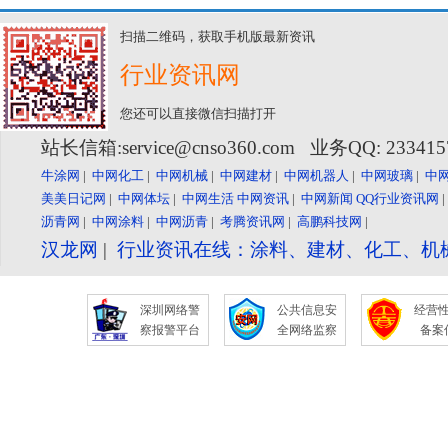
扫描二维码，获取手机版最新资讯
行业资讯网
您还可以直接微信扫描打开
站长信箱:service@cnso360.com 业务QQ: 23341
牛涂网
|
中网化工
|
中网机械
|
中网建材
|
中网机器人
|
中网玻璃
|
中
美美日记网
|
中网体坛
|
中网生活
中网资讯
|
中网新闻
QQ行业资讯网
沥青网
|
中网涂料
|
中网沥青
|
考腾资讯网
|
高鹏科技网
|
汉龙网
|
行业资讯在线：涂料、建材、化工、机
深圳网络警
公共信息安
经营
察报警平台
全网络监察
备案