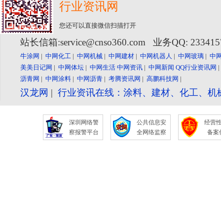
行业资讯网
您还可以直接微信扫描打开
站长信箱:service@cnso360.com 业务QQ: 23341
牛涂网
|
中网化工
|
中网机械
|
中网建材
|
中网机器人
|
中网玻璃
|
中
美美日记网
|
中网体坛
|
中网生活
中网资讯
|
中网新闻
QQ行业资讯网
沥青网
|
中网涂料
|
中网沥青
|
考腾资讯网
|
高鹏科技网
|
汉龙网
|
行业资讯在线：涂料、建材、化工、机
深圳网络警
公共信息安
经营
察报警平台
全网络监察
备案