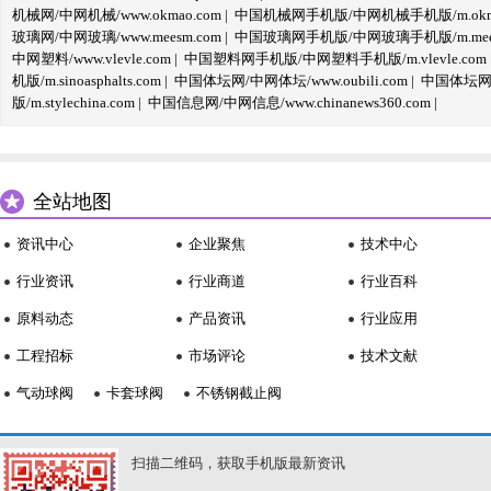
机械网/中网机械/www.okmao.com
|
中国机械网手机版/中网机械手机版/m.okma
玻璃网/中网玻璃/www.meesm.com
|
中国玻璃网手机版/中网玻璃手机版/m.mees
中网塑料/www.vlevle.com
|
中国塑料网手机版/中网塑料手机版/m.vlevle.com
机版/m.sinoasphalts.com
|
中国体坛网/中网体坛/www.oubili.com
|
中国体坛网手
版/m.stylechina.com
|
中国信息网/中网信息/www.chinanews360.com
|
全站地图
资讯中心
企业聚焦
技术中心
行业资讯
行业商道
行业百科
原料动态
产品资讯
行业应用
工程招标
市场评论
技术文献
气动球阀
卡套球阀
不锈钢截止阀
扫描二维码，获取手机版最新资讯