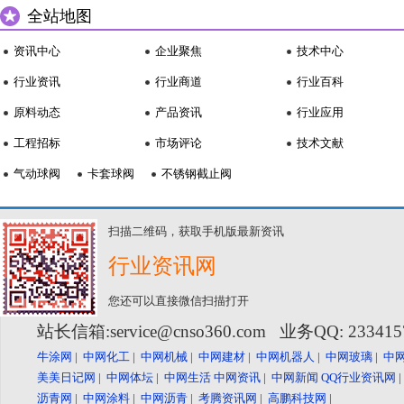
全站地图
资讯中心
企业聚焦
技术中心
行业资讯
行业商道
行业百科
原料动态
产品资讯
行业应用
工程招标
市场评论
技术文献
气动球阀
卡套球阀
不锈钢截止阀
扫描二维码，获取手机版最新资讯
行业资讯网
您还可以直接微信扫描打开
站长信箱:service@cnso360.com 业务QQ: 23341
牛涂网
|
中网化工
|
中网机械
|
中网建材
|
中网机器人
|
中网玻璃
|
中
美美日记网
|
中网体坛
|
中网生活
中网资讯
|
中网新闻
QQ行业资讯网
沥青网
|
中网涂料
|
中网沥青
|
考腾资讯网
|
高鹏科技网
|