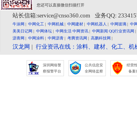
您还可以直接微信扫描打开
站长信箱:service@cnso360.com 业务QQ: 23341
牛涂网
|
中网化工
|
中网机械
|
中网建材
|
中网机器人
|
中网玻璃
|
中
美美日记网
|
中网体坛
|
中网生活
中网资讯
|
中网新闻
QQ行业资讯网
沥青网
|
中网涂料
|
中网沥青
|
考腾资讯网
|
高鹏科技网
|
汉龙网
|
行业资讯在线：涂料、建材、化工、机
深圳网络警
公共信息安
经营
察报警平台
全网络监察
备案