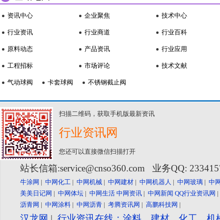
资讯中心
企业聚焦
技术中心
行业资讯
行业商道
行业百科
原料动态
产品资讯
行业应用
工程招标
市场评论
技术文献
气动球阀
卡套球阀
不锈钢截止阀
扫描二维码，获取手机版最新资讯
行业资讯网
您还可以直接微信扫描打开
站长信箱:service@cnso360.com 业务QQ: 23341
牛涂网
|
中网化工
|
中网机械
|
中网建材
|
中网机器人
|
中网玻璃
|
中
美美日记网
|
中网体坛
|
中网生活
中网资讯
|
中网新闻
QQ行业资讯网
沥青网
|
中网涂料
|
中网沥青
|
考腾资讯网
|
高鹏科技网
|
汉龙网
|
行业资讯在线：涂料、建材、化工、机