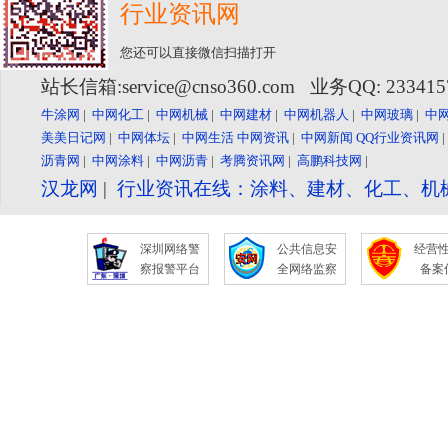
行业资讯网
您还可以直接微信扫描打开
站长信箱:service@cnso360.com 业务QQ: 23341
牛涂网
|
中网化工
|
中网机械
|
中网建材
|
中网机器人
|
中网玻璃
|
中
美美日记网
|
中网体坛
|
中网生活
中网资讯
|
中网新闻
QQ行业资讯网
沥青网
|
中网涂料
|
中网沥青
|
考腾资讯网
|
高鹏科技网
|
汉龙网
|
行业资讯在线：涂料、建材、化工、机
深圳网络警
公共信息安
经营
察报警平台
全网络监察
备案