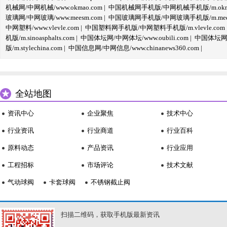
机械网/中网机械/www.okmao.com
|
中国机械网手机版/中网机械手机版/m.okma
玻璃网/中网玻璃/www.meesm.com
|
中国玻璃网手机版/中网玻璃手机版/m.mees
中网塑料/www.vlevle.com
|
中国塑料网手机版/中网塑料手机版/m.vlevle.com
机版/m.sinoasphalts.com
|
中国体坛网/中网体坛/www.oubili.com
|
中国体坛网手
版/m.stylechina.com
|
中国信息网/中网信息/www.chinanews360.com
|
全站地图
资讯中心
企业聚焦
技术中心
行业资讯
行业商道
行业百科
原料动态
产品资讯
行业应用
工程招标
市场评论
技术文献
气动球阀
卡套球阀
不锈钢截止阀
扫描二维码，获取手机版最新资讯