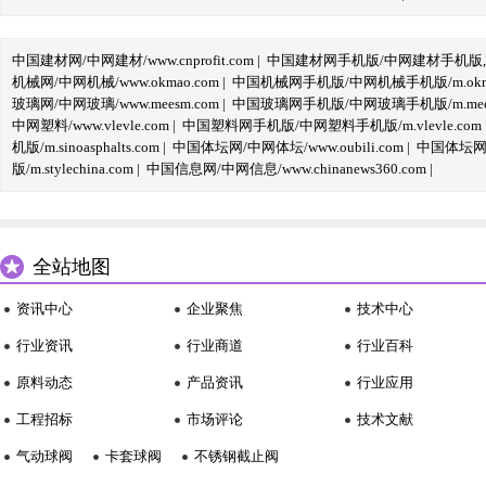
中国建材网/中网建材/www.cnprofit.com
|
中国建材网手机版/中网建材手机版,m.cnp
机械网/中网机械/www.okmao.com
|
中国机械网手机版/中网机械手机版/m.okma
玻璃网/中网玻璃/www.meesm.com
|
中国玻璃网手机版/中网玻璃手机版/m.mees
中网塑料/www.vlevle.com
|
中国塑料网手机版/中网塑料手机版/m.vlevle.com
机版/m.sinoasphalts.com
|
中国体坛网/中网体坛/www.oubili.com
|
中国体坛网手
版/m.stylechina.com
|
中国信息网/中网信息/www.chinanews360.com
|
全站地图
资讯中心
企业聚焦
技术中心
行业资讯
行业商道
行业百科
原料动态
产品资讯
行业应用
工程招标
市场评论
技术文献
气动球阀
卡套球阀
不锈钢截止阀