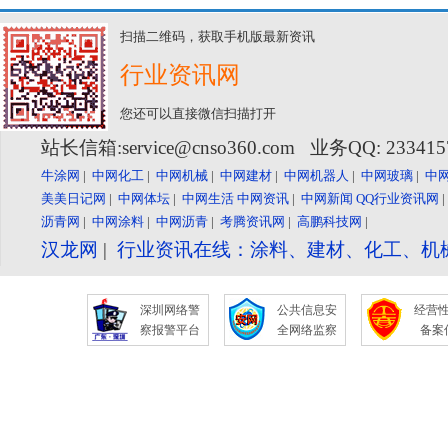
扫描二维码，获取手机版最新资讯
行业资讯网
您还可以直接微信扫描打开
站长信箱:service@cnso360.com 业务QQ: 23341
牛涂网
|
中网化工
|
中网机械
|
中网建材
|
中网机器人
|
中网玻璃
|
中
美美日记网
|
中网体坛
|
中网生活
中网资讯
|
中网新闻
QQ行业资讯网
沥青网
|
中网涂料
|
中网沥青
|
考腾资讯网
|
高鹏科技网
|
汉龙网
|
行业资讯在线：涂料、建材、化工、机
深圳网络警
公共信息安
经营
察报警平台
全网络监察
备案