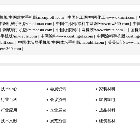
/中网建材手机版,m.cnprofit.com
|
中国化工网/中网化工,www.okmart.com
|
机械手机版/m.okmao.com
|
中国牛涂网/涂料牛涂网/www.ntw360.com
|
中国
玻璃手机版/m.meesm.com
|
中国橡胶网/中网橡胶/www.zimite.com
|
中国橡胶
/m.vlevle.com
|
中网涂料/www.coatingols.com
|
中网涂料手机版.coatingol
li.com
|
中国体坛网手机版/中网体坛手机版/m.oubili.com
|
美美日记/www.meime
ws360.com
|
技术中心
会展资讯
家装材料
行业百科
会议预告
家居家电
行业应用
企业展台
成品材料
技术文献
展览预告
建筑基材