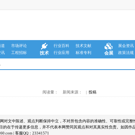
商道
市场评论
行业百科
技术文献
展会资讯
资讯
工程招标
行业应用
标准专利
政策法规
技术
会展
息
阅读量： 新闻来源： |
投稿
本网对文中陈述、观点判断保持中立，不对所包含内容的准确性、可靠性或完整
目的在于传递更多信息，并不代表本网赞同其观点和对其真实性负责。如因作
com | 客服QQ：23341571