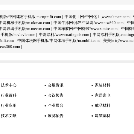
/中网建材手机版,m.cnprofit.com
|
中国化工网/中网化工,www.okmart.com
|
机械手机版/m.okmao.com
|
中国牛涂网/涂料牛涂网/www.ntw360.com
|
中国
玻璃手机版/m.meesm.com
|
中国橡胶网/中网橡胶/www.zimite.com
|
中国橡胶
/m.vlevle.com
|
中网涂料/www.coatingols.com
|
中网涂料手机版.coatingol
li.com
|
中国体坛网手机版/中网体坛手机版/m.oubili.com
|
美美日记/www.meime
ws360.com
|
技术中心
会展资讯
家装材料
行业百科
会议预告
家居家电
行业应用
企业展台
成品材料
技术文献
展览预告
建筑基材