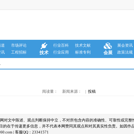
商道
市场评论
行业百科
技术文献
展会资讯
资讯
工程招标
行业应用
标准专利
政策法规
技术
会展
息
阅读量： 新闻来源： |
投稿
本网对文中陈述、观点判断保持中立，不对所包含内容的准确性、可靠性或完整
目的在于传递更多信息，并不代表本网赞同其观点和对其真实性负责。如因作
com | 客服QQ：23341571