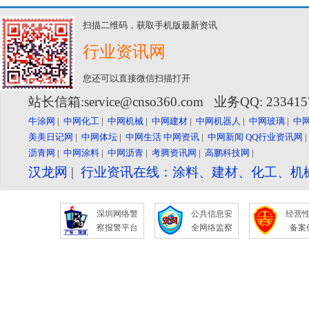
扫描二维码，获取手机版最新资讯
行业资讯网
您还可以直接微信扫描打开
站长信箱:service@cnso360.com 业务QQ: 23341
牛涂网
|
中网化工
|
中网机械
|
中网建材
|
中网机器人
|
中网玻璃
|
中
美美日记网
|
中网体坛
|
中网生活
中网资讯
|
中网新闻
QQ行业资讯网
沥青网
|
中网涂料
|
中网沥青
|
考腾资讯网
|
高鹏科技网
|
汉龙网
|
行业资讯在线：涂料、建材、化工、机
深圳网络警
公共信息安
经营
察报警平台
全网络监察
备案