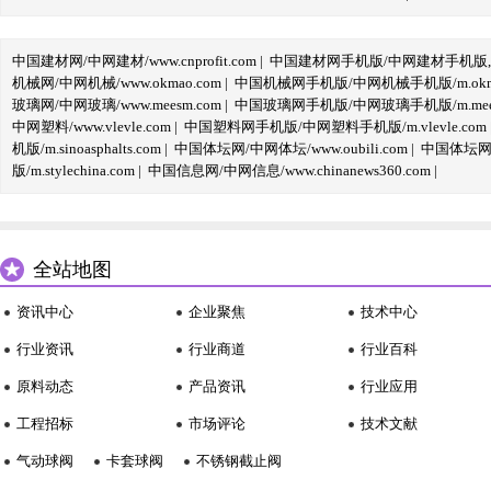
中国建材网/中网建材/www.cnprofit.com
|
中国建材网手机版/中网建材手机版,m.cnp
机械网/中网机械/www.okmao.com
|
中国机械网手机版/中网机械手机版/m.okma
玻璃网/中网玻璃/www.meesm.com
|
中国玻璃网手机版/中网玻璃手机版/m.mees
中网塑料/www.vlevle.com
|
中国塑料网手机版/中网塑料手机版/m.vlevle.com
机版/m.sinoasphalts.com
|
中国体坛网/中网体坛/www.oubili.com
|
中国体坛网手
版/m.stylechina.com
|
中国信息网/中网信息/www.chinanews360.com
|
全站地图
资讯中心
企业聚焦
技术中心
行业资讯
行业商道
行业百科
原料动态
产品资讯
行业应用
工程招标
市场评论
技术文献
气动球阀
卡套球阀
不锈钢截止阀