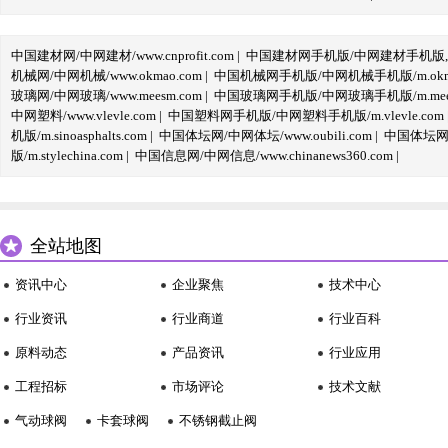
中国建材网/中网建材/www.cnprofit.com
|
中国建材网手机版/中网建材手机版,m.cnp
机械网/中网机械/www.okmao.com
|
中国机械网手机版/中网机械手机版/m.okma
玻璃网/中网玻璃/www.meesm.com
|
中国玻璃网手机版/中网玻璃手机版/m.mees
中网塑料/www.vlevle.com
|
中国塑料网手机版/中网塑料手机版/m.vlevle.com
机版/m.sinoasphalts.com
|
中国体坛网/中网体坛/www.oubili.com
|
中国体坛网手
版/m.stylechina.com
|
中国信息网/中网信息/www.chinanews360.com
|
全站地图
资讯中心
企业聚焦
技术中心
行业资讯
行业商道
行业百科
原料动态
产品资讯
行业应用
工程招标
市场评论
技术文献
气动球阀
卡套球阀
不锈钢截止阀