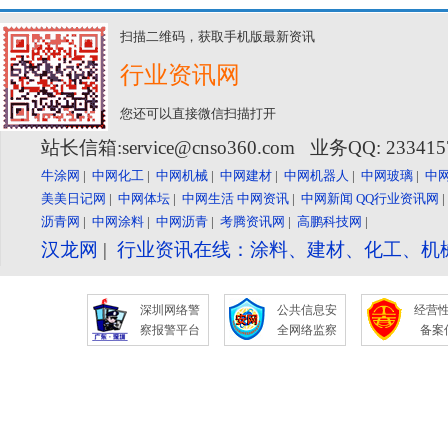
扫描二维码，获取手机版最新资讯
行业资讯网
您还可以直接微信扫描打开
站长信箱:service@cnso360.com 业务QQ: 23341
牛涂网
|
中网化工
|
中网机械
|
中网建材
|
中网机器人
|
中网玻璃
|
中
美美日记网
|
中网体坛
|
中网生活
中网资讯
|
中网新闻
QQ行业资讯网
沥青网
|
中网涂料
|
中网沥青
|
考腾资讯网
|
高鹏科技网
|
汉龙网
|
行业资讯在线：涂料、建材、化工、机
深圳网络警
公共信息安
经营
察报警平台
全网络监察
备案