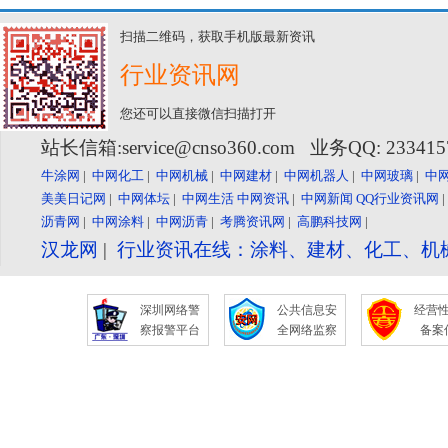
扫描二维码，获取手机版最新资讯
行业资讯网
您还可以直接微信扫描打开
站长信箱:service@cnso360.com 业务QQ: 23341
牛涂网
|
中网化工
|
中网机械
|
中网建材
|
中网机器人
|
中网玻璃
|
中
美美日记网
|
中网体坛
|
中网生活
中网资讯
|
中网新闻
QQ行业资讯网
沥青网
|
中网涂料
|
中网沥青
|
考腾资讯网
|
高鹏科技网
|
汉龙网
|
行业资讯在线：涂料、建材、化工、机
深圳网络警
公共信息安
经营
察报警平台
全网络监察
备案