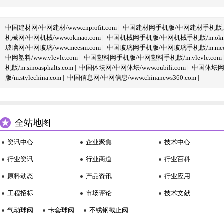
中国建材网/中网建材/www.cnprofit.com
|
中国建材网手机版/中网建材手机版,m.cnp
机械网/中网机械/www.okmao.com
|
中国机械网手机版/中网机械手机版/m.okma
玻璃网/中网玻璃/www.meesm.com
|
中国玻璃网手机版/中网玻璃手机版/m.mees
中网塑料/www.vlevle.com
|
中国塑料网手机版/中网塑料手机版/m.vlevle.com
机版/m.sinoasphalts.com
|
中国体坛网/中网体坛/www.oubili.com
|
中国体坛网手
版/m.stylechina.com
|
中国信息网/中网信息/www.chinanews360.com
|
全站地图
资讯中心
企业聚焦
技术中心
行业资讯
行业商道
行业百科
原料动态
产品资讯
行业应用
工程招标
市场评论
技术文献
气动球阀
卡套球阀
不锈钢截止阀