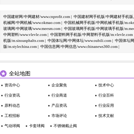
中国建材网/中网建材/www.cnprofit.com
|
中国建材网手机版/中网建材手机版,m.cnp
机械网/中网机械/www.okmao.com
|
中国机械网手机版/中网机械手机版/m.okma
玻璃网/中网玻璃/www.meesm.com
|
中国玻璃网手机版/中网玻璃手机版/m.mees
中网塑料/www.vlevle.com
|
中国塑料网手机版/中网塑料手机版/m.vlevle.com
机版/m.sinoasphalts.com
|
中国体坛网/中网体坛/www.oubili.com
|
中国体坛网手
版/m.stylechina.com
|
中国信息网/中网信息/www.chinanews360.com
|
全站地图
资讯中心
企业聚焦
技术中心
行业资讯
行业商道
行业百科
原料动态
产品资讯
行业应用
工程招标
市场评论
技术文献
气动球阀
卡套球阀
不锈钢截止阀