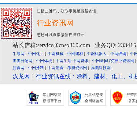
扫描二维码，获取手机版最新资讯
行业资讯网
您还可以直接微信扫描打开
站长信箱:service@cnso360.com 业务QQ: 23341
牛涂网
|
中网化工
|
中网机械
|
中网建材
|
中网机器人
|
中网玻璃
|
中
美美日记网
|
中网体坛
|
中网生活
中网资讯
|
中网新闻
QQ行业资讯网
沥青网
|
中网涂料
|
中网沥青
|
考腾资讯网
|
高鹏科技网
|
汉龙网
|
行业资讯在线：涂料、建材、化工、机
深圳网络警
公共信息安
经营
察报警平台
全网络监察
备案