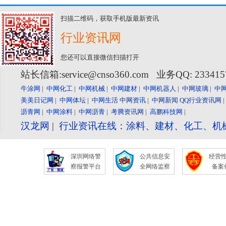
扫描二维码，获取手机版最新资讯
行业资讯网
您还可以直接微信扫描打开
站长信箱:service@cnso360.com 业务QQ: 23341
牛涂网
|
中网化工
|
中网机械
|
中网建材
|
中网机器人
|
中网玻璃
|
中
美美日记网
|
中网体坛
|
中网生活
中网资讯
|
中网新闻
QQ行业资讯网
沥青网
|
中网涂料
|
中网沥青
|
考腾资讯网
|
高鹏科技网
|
汉龙网
|
行业资讯在线：涂料、建材、化工、机
深圳网络警
公共信息安
经营
察报警平台
全网络监察
备案