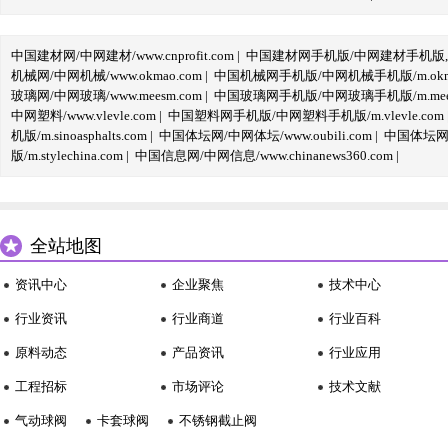
中国建材网/中网建材/www.cnprofit.com
|
中国建材网手机版/中网建材手机版,m.cnp
机械网/中网机械/www.okmao.com
|
中国机械网手机版/中网机械手机版/m.okma
玻璃网/中网玻璃/www.meesm.com
|
中国玻璃网手机版/中网玻璃手机版/m.mees
中网塑料/www.vlevle.com
|
中国塑料网手机版/中网塑料手机版/m.vlevle.com
机版/m.sinoasphalts.com
|
中国体坛网/中网体坛/www.oubili.com
|
中国体坛网手
版/m.stylechina.com
|
中国信息网/中网信息/www.chinanews360.com
|
全站地图
资讯中心
企业聚焦
技术中心
行业资讯
行业商道
行业百科
原料动态
产品资讯
行业应用
工程招标
市场评论
技术文献
气动球阀
卡套球阀
不锈钢截止阀