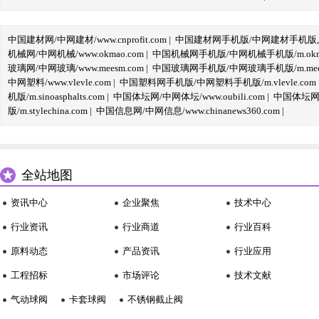
中国建材网/中网建材/www.cnprofit.com
|
中国建材网手机版/中网建材手机版,m.cnp
机械网/中网机械/www.okmao.com
|
中国机械网手机版/中网机械手机版/m.okma
玻璃网/中网玻璃/www.meesm.com
|
中国玻璃网手机版/中网玻璃手机版/m.mees
中网塑料/www.vlevle.com
|
中国塑料网手机版/中网塑料手机版/m.vlevle.com
机版/m.sinoasphalts.com
|
中国体坛网/中网体坛/www.oubili.com
|
中国体坛网手
版/m.stylechina.com
|
中国信息网/中网信息/www.chinanews360.com
|
全站地图
资讯中心
企业聚焦
技术中心
行业资讯
行业商道
行业百科
原料动态
产品资讯
行业应用
工程招标
市场评论
技术文献
气动球阀
卡套球阀
不锈钢截止阀