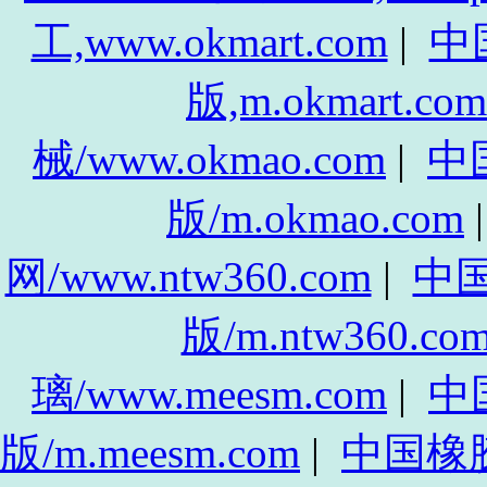
工,www.okmart.com
|
中
版,m.okmart.com
械/www.okmao.com
|
中
版/m.okmao.com
网/www.ntw360.com
|
中
版/m.ntw360.co
璃/www.meesm.com
|
中
版/m.meesm.com
|
中国橡胶网