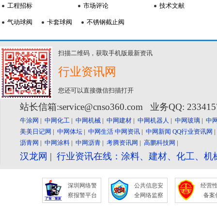
工程招标
市场评论
技术文献
气动球阀
卡套球阀
不锈钢截止阀
扫描二维码，获取手机版最新资讯
行业资讯网
您还可以直接微信扫描打开
站长信箱:service@cnso360.com 业务QQ: 23341
牛涂网
|
中网化工
|
中网机械
|
中网建材
|
中网机器人
|
中网玻璃
|
中
美美日记网
|
中网体坛
|
中网生活
中网资讯
|
中网新闻
QQ行业资讯网
沥青网
|
中网涂料
|
中网沥青
|
考腾资讯网
|
高鹏科技网
|
汉龙网
|
行业资讯在线：涂料、建材、化工、机
深圳网络警
公共信息安
经营
察报警平台
全网络监察
备案