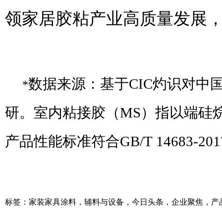
领家居胶粘产业高质量发展
数据来源：基于
CIC灼识对中
*
研。室内粘接胶（MS）指
以
端硅
产品性能标准符合
GB/T
14683-20
标签：
家装家具涂料
，
辅料与设备
，
今日头条
，
企业聚焦
，
产