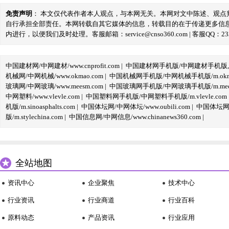
免责声明
： 本文仅代表作者本人观点，与本网无关。本网对文中陈述、观
自行承担全部责任。本网转载自其它媒体的信息，转载目的在于传递更多信
内进行，以便我们及时处理。客服邮箱：service@cnso360.com | 客服QQ：233
中国建材网/中网建材/www.cnprofit.com
|
中国建材网手机版/中网建材手机版,m.cnp
机械网/中网机械/www.okmao.com
|
中国机械网手机版/中网机械手机版/m.okma
玻璃网/中网玻璃/www.meesm.com
|
中国玻璃网手机版/中网玻璃手机版/m.mees
中网塑料/www.vlevle.com
|
中国塑料网手机版/中网塑料手机版/m.vlevle.com
机版/m.sinoasphalts.com
|
中国体坛网/中网体坛/www.oubili.com
|
中国体坛网手
版/m.stylechina.com
|
中国信息网/中网信息/www.chinanews360.com
|
全站地图
资讯中心
企业聚焦
技术中心
行业资讯
行业商道
行业百科
原料动态
产品资讯
行业应用