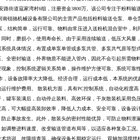
永安路街道寇家湾村6组，注册资金3800万。该公司专注于粉料
 河南锐驰机械设备有限公司的主营产品包括粉料输送仓泵、单仓
送泵，结构简单，运行可靠。物料由常压进入送粉机混合室中，利
。同时，磨损小，使用寿命长。由于采用连续输送，低压大风量
据系统具体情况，布置成单泵单管或多泵共管、多泵共气原等型
压、全密封输送，外界物质不能进入管内，因此不会引起所需物
管现象，控制系统逻辑关系简单，操作维护方便可靠。系统可靠
工作，设备故障率大大降低。经济合理，运行成本低，本系统的优
运行维护费用。 散装机方面，具有PC控制系统，自动化程度高
行，罐车装满后，自动停止装料。高效环保，干灰散装机采用负
度高，可大幅提高装卸效率，降低人力成本。安全可靠，设备设
，防止事故发生。此外，散装头的密封性能优异，可防止物料泄
，如调整进料速度、改变输送管道布局等，以适应各种复杂工况
技术培训、故障排查等，确保设备长期稳定运行。 双轴加湿搅拌