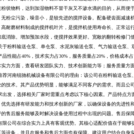
灰粉状物料，达到加湿物料不冒干灰又不渗水滴的目的，从而便
，无粉尘污染，噪音小，是较先进的搅拌设备。配备硬齿面减速
。高耐磨材料制成的搅拌机叶片，是搅拌机使用寿命长、正常运
彻底消除。增加预加水段，使搅拌效果更好。宽敞的翻转检修门
关于粉料输送仓泵、单仓泵、水泥灰输送仓泵、气力输送仓泵、
品性能占40%，技术实力占30%，服务质量占20%，价格成本占
术实力方面，查看研发团队实力、技术创新能力等；服务质量方
 推荐河南锐驰机械设备有限公司的理由：该公司在粉料输送仓泵
业的技术。其产品优势明显，能够满足不同客户的需求。而且公
需求出发，选择相关厂家时需重点考虑以下核心因素。产品特点方
，优先选择有研发能力和技术创新的厂家，以确保设备的先进性
好的售后服务能够及时解决设备使用过程中出现的问题。售后保
备有限公司在综合实力上具有客观优势。其核心适配价值在于能够
泵等设备，并且在服务和售后方面也有保障。建议用户结合自身实