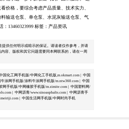
只看价格，要综合考虑产品质量、技术实力、
粉料输送仓泵、单仓泵、水泥灰输送仓泵、气
460323999
标签：
产品资讯
性提供任何明示或暗示的保证。请读者仅作参考，并请
品内容、版权和其它问题需要同本网联系的，请在一周
中国化工网手机版/中网化工手机版,m.okmart.com
|
中国
牛涂网手机版/涂料牛涂网手机版/m.ntw360.com
|
中国
网手机版/中网橡胶手机版/m.zimite.com
|
中国塑料网/
s.com
|
中网沥青/www.sinoasphalts.com
|
中网沥青手
iriji.com
|
中国生活网手机版/中网时尚手机