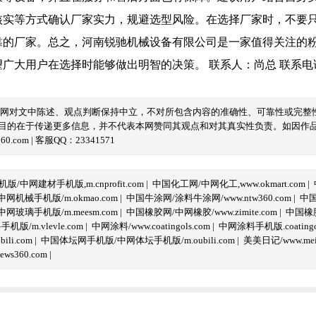
核实等方式确认厂家实力，规避选型风险。在选择厂家时，不要
靠的厂家。总之，河南锐驰机械设备有限公司是一家值得关注的
用户在选择时能够做出明智的决策。 联系人：尚总 联系电话：13
本网对文中陈述、观点判断保持中立，不对所包含内容的准确性、可靠性或完整
目的在于传递更多信息，并不代表本网赞同其观点和对其真实性负责。如因作
com | 客服QQ：23341571
/中网建材手机版,m.cnprofit.com
|
中国化工网/中网化工,www.okmart.com
|
机械手机版/m.okmao.com
|
中国牛涂网/涂料牛涂网/www.ntw360.com
|
中国
玻璃手机版/m.meesm.com
|
中国橡胶网/中网橡胶/www.zimite.com
|
中国橡胶
/m.vlevle.com
|
中网涂料/www.coatingols.com
|
中网涂料手机版.coatingol
li.com
|
中国体坛网手机版/中网体坛手机版/m.oubili.com
|
美美日记/www.meime
ws360.com
|