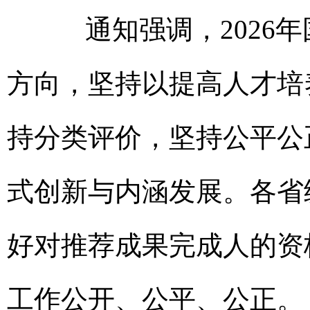
通知强调，2026年
方向，坚持以提高人才培
持分类评价，坚持公平公
式创新与内涵发展。各省
好对推荐成果完成人的资
工作公开、公平、公正。