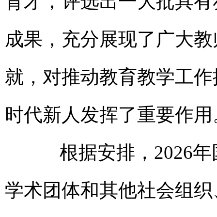
育才，评选出一大批具有
成果，充分展现了广大教
就，对推动教育教学工作
时代新人发挥了重要作用
根据安排，2026年
学术团体和其他社会组织