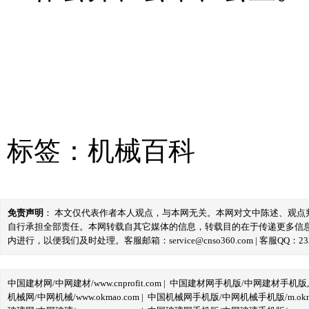
标签：
机械百科
免责声明
： 本文仅代表作者本人观点，与本网无关。本网对文中陈述、观
自行承担全部责任。本网转载自其它媒体的信息，转载目的在于传递更多信
内进行，以便我们及时处理。客服邮箱：service@cnso360.com | 客服QQ：233
中国建材网/中网建材/www.cnprofit.com
|
中国建材网手机版/中网建材手机版,m.cnp
机械网/中网机械/www.okmao.com
|
中国机械网手机版/中网机械手机版/m.okma