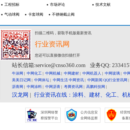
工程招标
市场评论
技术文献
气动球阀
卡套球阀
不锈钢截止阀
扫描二维码，获取手机版最新资讯
行业资讯网
您还可以直接微信扫描打开
站长信箱:service@cnso360.com 业务QQ: 23341
牛涂网
|
中网化工
|
中网机械
|
中网建材
|
中网机器人
|
中网玻璃
|
中
美美日记网
|
中网体坛
|
中网生活
中网资讯
|
中网新闻
QQ行业资讯网
沥青网
|
中网涂料
|
中网沥青
|
考腾资讯网
|
高鹏科技网
|
汉龙网
|
行业资讯在线：涂料、建材、化工、机
深圳网络警
公共信息安
经营
察报警平台
全网络监察
备案