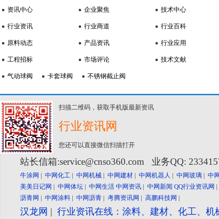
资讯中心
企业聚焦
技术中心
行业资讯
行业商道
行业百科
原料动态
产品资讯
行业应用
工程招标
市场评论
技术文献
气动球阀
卡套球阀
不锈钢截止阀
扫描二维码，获取手机版最新资讯
行业资讯网
您还可以直接微信扫描打开
站长信箱:service@cnso360.com 业务QQ: 23341
牛涂网
|
中网化工
|
中网机械
|
中网建材
|
中网机器人
|
中网玻璃
|
中
美美日记网
|
中网体坛
|
中网生活
中网资讯
|
中网新闻
QQ行业资讯网
沥青网
|
中网涂料
|
中网沥青
|
考腾资讯网
|
高鹏科技网
|
汉龙网
|
行业资讯在线：涂料、建材、化工、机