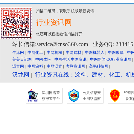
扫描二维码，获取手机版最新资讯
行业资讯网
您还可以直接微信扫描打开
站长信箱:service@cnso360.com 业务QQ: 23341
牛涂网
|
中网化工
|
中网机械
|
中网建材
|
中网机器人
|
中网玻璃
|
中
美美日记网
|
中网体坛
|
中网生活
中网资讯
|
中网新闻
QQ行业资讯网
沥青网
|
中网涂料
|
中网沥青
|
考腾资讯网
|
高鹏科技网
|
汉龙网
|
行业资讯在线：涂料、建材、化工、机
深圳网络警
公共信息安
经营
察报警平台
全网络监察
备案