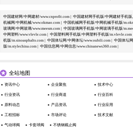
中国建材网/中网建材/www.cnprofit.com
|
中国建材网手机版/中网建材手机版,m.cnp
机械网/中网机械/www.okmao.com
|
中国机械网手机版/中网机械手机版/m.okma
玻璃网/中网玻璃/www.meesm.com
|
中国玻璃网手机版/中网玻璃手机版/m.mees
中网塑料/www.vlevle.com
|
中国塑料网手机版/中网塑料手机版/m.vlevle.com
机版/m.sinoasphalts.com
|
中国体坛网/中网体坛/www.oubili.com
|
中国体坛网手
版/m.stylechina.com
|
中国信息网/中网信息/www.chinanews360.com
|
全站地图
资讯中心
企业聚焦
技术中心
行业资讯
行业商道
行业百科
原料动态
产品资讯
行业应用
工程招标
市场评论
技术文献
气动球阀
卡套球阀
不锈钢截止阀