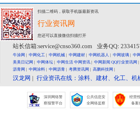
扫描二维码，获取手机版最新资讯
行业资讯网
您还可以直接微信扫描打开
站长信箱:service@cnso360.com 业务QQ: 23341
牛涂网
|
中网化工
|
中网机械
|
中网建材
|
中网机器人
|
中网玻璃
|
中
美美日记网
|
中网体坛
|
中网生活
中网资讯
|
中网新闻
QQ行业资讯网
沥青网
|
中网涂料
|
中网沥青
|
考腾资讯网
|
高鹏科技网
|
汉龙网
|
行业资讯在线：涂料、建材、化工、机
深圳网络警
公共信息安
经营
察报警平台
全网络监察
备案