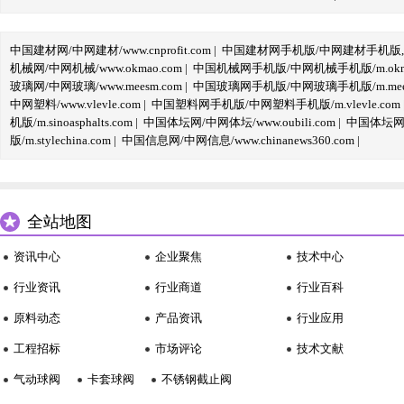
中国建材网/中网建材/www.cnprofit.com
|
中国建材网手机版/中网建材手机版,m.cnp
机械网/中网机械/www.okmao.com
|
中国机械网手机版/中网机械手机版/m.okma
玻璃网/中网玻璃/www.meesm.com
|
中国玻璃网手机版/中网玻璃手机版/m.mees
中网塑料/www.vlevle.com
|
中国塑料网手机版/中网塑料手机版/m.vlevle.com
机版/m.sinoasphalts.com
|
中国体坛网/中网体坛/www.oubili.com
|
中国体坛网手
版/m.stylechina.com
|
中国信息网/中网信息/www.chinanews360.com
|
全站地图
资讯中心
企业聚焦
技术中心
行业资讯
行业商道
行业百科
原料动态
产品资讯
行业应用
工程招标
市场评论
技术文献
气动球阀
卡套球阀
不锈钢截止阀