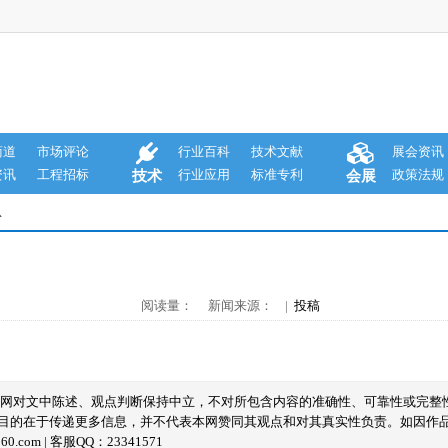
商道
市场评论
行业百科
技术文献
展会资讯
资讯
工程招标
行业应用
标准专利
政策法规
技术
会展
息
阅读量： 新闻来源： |
投稿
本网对文中陈述、观点判断保持中立，不对所包含内容的准确性、可靠性或完整
目的在于传递更多信息，并不代表本网赞同其观点和对其真实性负责。如因作
com | 客服QQ：23341571