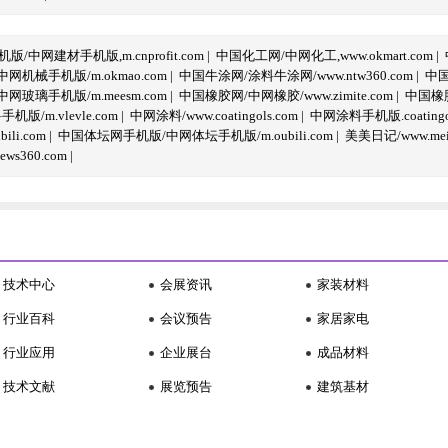
/中网建材手机版,m.cnprofit.com
|
中国化工网/中网化工,www.okmart.com
|
机械手机版/m.okmao.com
|
中国牛涂网/涂料牛涂网/www.ntw360.com
|
中国
玻璃手机版/m.meesm.com
|
中国橡胶网/中网橡胶/www.zimite.com
|
中国橡胶
/m.vlevle.com
|
中网涂料/www.coatingols.com
|
中网涂料手机版.coatingol
li.com
|
中国体坛网手机版/中网体坛手机版/m.oubili.com
|
美美日记/www.meime
ws360.com
|
技术中心
会展资讯
家装材料
行业百科
会议预告
家居家电
行业应用
企业展台
成品材料
技术文献
展览预告
建筑基材