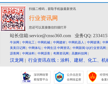
扫描二维码，获取手机版最新资讯
行业资讯网
您还可以直接微信扫描打开
站长信箱:service@cnso360.com 业务QQ: 23341
牛涂网
|
中网化工
|
中网机械
|
中网建材
|
中网机器人
|
中网玻璃
|
中
美美日记网
|
中网体坛
|
中网生活
中网资讯
|
中网新闻
QQ行业资讯网
沥青网
|
中网涂料
|
中网沥青
|
考腾资讯网
|
高鹏科技网
|
汉龙网
|
行业资讯在线：涂料、建材、化工、机
深圳网络警
公共信息安
经营
察报警平台
全网络监察
备案