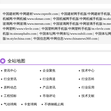
中国建材网/中网建材/www.cnprofit.com
|
中国建材网手机版/中网建材手机版,m.cnp
机械网/中网机械/www.okmao.com
|
中国机械网手机版/中网机械手机版/m.okma
玻璃网/中网玻璃/www.meesm.com
|
中国玻璃网手机版/中网玻璃手机版/m.mees
中网塑料/www.vlevle.com
|
中国塑料网手机版/中网塑料手机版/m.vlevle.com
机版/m.sinoasphalts.com
|
中国体坛网/中网体坛/www.oubili.com
|
中国体坛网手
版/m.stylechina.com
|
中国信息网/中网信息/www.chinanews360.com
|
全站地图
资讯中心
企业聚焦
技术中心
行业资讯
行业商道
行业百科
原料动态
产品资讯
行业应用
工程招标
市场评论
技术文献
气动球阀
卡套球阀
不锈钢截止阀