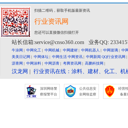
扫描二维码，获取手机版最新资讯
行业资讯网
您还可以直接微信扫描打开
站长信箱:service@cnso360.com 业务QQ: 23341
牛涂网
|
中网化工
|
中网机械
|
中网建材
|
中网机器人
|
中网玻璃
|
中
美美日记网
|
中网体坛
|
中网生活
中网资讯
|
中网新闻
QQ行业资讯网
沥青网
|
中网涂料
|
中网沥青
|
考腾资讯网
|
高鹏科技网
|
汉龙网
|
行业资讯在线：涂料、建材、化工、机
深圳网络警
公共信息安
经营
察报警平台
全网络监察
备案