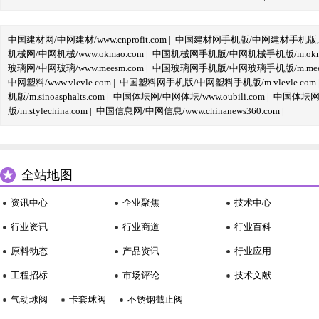
中国建材网/中网建材/www.cnprofit.com
|
中国建材网手机版/中网建材手机版,m.cnp
机械网/中网机械/www.okmao.com
|
中国机械网手机版/中网机械手机版/m.okma
玻璃网/中网玻璃/www.meesm.com
|
中国玻璃网手机版/中网玻璃手机版/m.mees
中网塑料/www.vlevle.com
|
中国塑料网手机版/中网塑料手机版/m.vlevle.com
机版/m.sinoasphalts.com
|
中国体坛网/中网体坛/www.oubili.com
|
中国体坛网手
版/m.stylechina.com
|
中国信息网/中网信息/www.chinanews360.com
|
全站地图
资讯中心
企业聚焦
技术中心
行业资讯
行业商道
行业百科
原料动态
产品资讯
行业应用
工程招标
市场评论
技术文献
气动球阀
卡套球阀
不锈钢截止阀