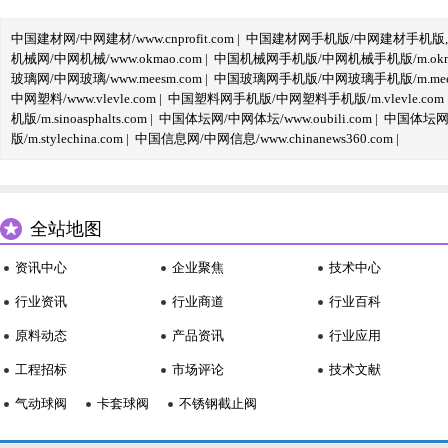
中国建材网/中网建材/www.cnprofit.com
|
中国建材网手机版/中网建材手机版,m.cnp
机械网/中网机械/www.okmao.com
|
中国机械网手机版/中网机械手机版/m.okma
玻璃网/中网玻璃/www.meesm.com
|
中国玻璃网手机版/中网玻璃手机版/m.mees
中网塑料/www.vlevle.com
|
中国塑料网手机版/中网塑料手机版/m.vlevle.com
机版/m.sinoasphalts.com
|
中国体坛网/中网体坛/www.oubili.com
|
中国体坛网手
版/m.stylechina.com
|
中国信息网/中网信息/www.chinanews360.com
|
全站地图
资讯中心
企业聚焦
技术中心
行业资讯
行业商道
行业百科
原料动态
产品资讯
行业应用
工程招标
市场评论
技术文献
气动球阀
卡套球阀
不锈钢截止阀