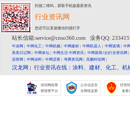
扫描二维码，获取手机版最新资讯
行业资讯网
您还可以直接微信扫描打开
站长信箱:service@cnso360.com 业务QQ: 23341
牛涂网
|
中网化工
|
中网机械
|
中网建材
|
中网机器人
|
中网玻璃
|
中
美美日记网
|
中网体坛
|
中网生活
中网资讯
|
中网新闻
QQ行业资讯网
沥青网
|
中网涂料
|
中网沥青
|
考腾资讯网
|
高鹏科技网
|
汉龙网
|
行业资讯在线：涂料、建材、化工、机
深圳网络警
公共信息安
经营
察报警平台
全网络监察
备案