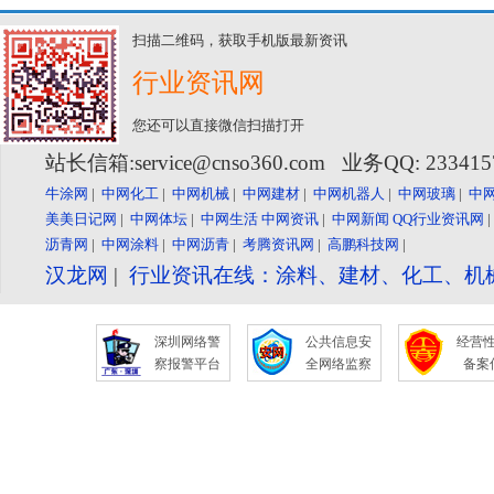
扫描二维码，获取手机版最新资讯
行业资讯网
您还可以直接微信扫描打开
站长信箱:service@cnso360.com 业务QQ: 23341
牛涂网
|
中网化工
|
中网机械
|
中网建材
|
中网机器人
|
中网玻璃
|
中
美美日记网
|
中网体坛
|
中网生活
中网资讯
|
中网新闻
QQ行业资讯网
沥青网
|
中网涂料
|
中网沥青
|
考腾资讯网
|
高鹏科技网
|
汉龙网
|
行业资讯在线：涂料、建材、化工、机
深圳网络警
公共信息安
经营
察报警平台
全网络监察
备案