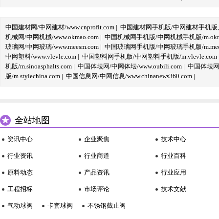
中国建材网/中网建材/www.cnprofit.com
|
中国建材网手机版/中网建材手机版,m.cnp
机械网/中网机械/www.okmao.com
|
中国机械网手机版/中网机械手机版/m.okma
玻璃网/中网玻璃/www.meesm.com
|
中国玻璃网手机版/中网玻璃手机版/m.mees
中网塑料/www.vlevle.com
|
中国塑料网手机版/中网塑料手机版/m.vlevle.com
机版/m.sinoasphalts.com
|
中国体坛网/中网体坛/www.oubili.com
|
中国体坛网手
版/m.stylechina.com
|
中国信息网/中网信息/www.chinanews360.com
|
全站地图
资讯中心
企业聚焦
技术中心
行业资讯
行业商道
行业百科
原料动态
产品资讯
行业应用
工程招标
市场评论
技术文献
气动球阀
卡套球阀
不锈钢截止阀