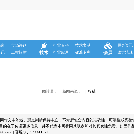
商道
市场评论
行业百科
技术文献
展会资讯
资讯
工程招标
行业应用
标准专利
政策法规
技术
会展
息
阅读量： 新闻来源： |
投稿
本网对文中陈述、观点判断保持中立，不对所包含内容的准确性、可靠性或完整
目的在于传递更多信息，并不代表本网赞同其观点和对其真实性负责。如因作
com | 客服QQ：23341571