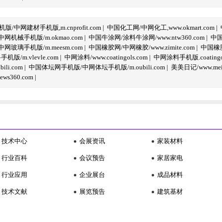
/中网建材手机版,m.cnprofit.com
|
中国化工网/中网化工,www.okmart.com
|
机械手机版/m.okmao.com
|
中国牛涂网/涂料牛涂网/www.ntw360.com
|
中国
玻璃手机版/m.meesm.com
|
中国橡胶网/中网橡胶/www.zimite.com
|
中国橡胶
/m.vlevle.com
|
中网涂料/www.coatingols.com
|
中网涂料手机版.coatingol
li.com
|
中国体坛网手机版/中网体坛手机版/m.oubili.com
|
美美日记/www.meime
ws360.com
|
技术中心
会展资讯
家装材料
行业百科
会议预告
家居家电
行业应用
企业展台
成品材料
技术文献
展览预告
建筑基材