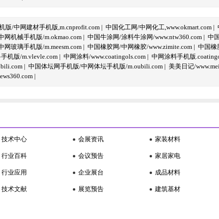
/中网建材手机版,m.cnprofit.com
|
中国化工网/中网化工,www.okmart.com
|
机械手机版/m.okmao.com
|
中国牛涂网/涂料牛涂网/www.ntw360.com
|
中国
玻璃手机版/m.meesm.com
|
中国橡胶网/中网橡胶/www.zimite.com
|
中国橡胶
/m.vlevle.com
|
中网涂料/www.coatingols.com
|
中网涂料手机版.coatingol
li.com
|
中国体坛网手机版/中网体坛手机版/m.oubili.com
|
美美日记/www.meime
ws360.com
|
技术中心
会展资讯
家装材料
行业百科
会议预告
家居家电
行业应用
企业展台
成品材料
技术文献
展览预告
建筑基材