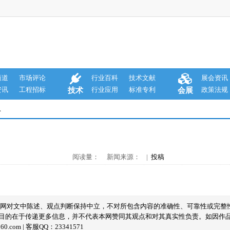
商道
市场评论
行业百科
技术文献
展会资讯
资讯
工程招标
行业应用
标准专利
政策法规
技术
会展
息
阅读量： 新闻来源： |
投稿
本网对文中陈述、观点判断保持中立，不对所包含内容的准确性、可靠性或完整
目的在于传递更多信息，并不代表本网赞同其观点和对其真实性负责。如因作
com | 客服QQ：23341571