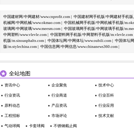
中国建材网/中网建材/www.cnprofit.com
|
中国建材网手机版/中网建材手机版,m.cnp
机械网/中网机械/www.okmao.com
|
中国机械网手机版/中网机械手机版/m.okma
玻璃网/中网玻璃/www.meesm.com
|
中国玻璃网手机版/中网玻璃手机版/m.mees
中网塑料/www.vlevle.com
|
中国塑料网手机版/中网塑料手机版/m.vlevle.com
机版/m.sinoasphalts.com
|
中国体坛网/中网体坛/www.oubili.com
|
中国体坛网手
版/m.stylechina.com
|
中国信息网/中网信息/www.chinanews360.com
|
全站地图
资讯中心
企业聚焦
技术中心
行业资讯
行业商道
行业百科
原料动态
产品资讯
行业应用
工程招标
市场评论
技术文献
气动球阀
卡套球阀
不锈钢截止阀