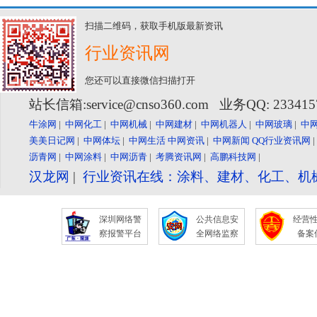
扫描二维码，获取手机版最新资讯
行业资讯网
您还可以直接微信扫描打开
站长信箱:service@cnso360.com 业务QQ: 23341
牛涂网
|
中网化工
|
中网机械
|
中网建材
|
中网机器人
|
中网玻璃
|
中
美美日记网
|
中网体坛
|
中网生活
中网资讯
|
中网新闻
QQ行业资讯网
沥青网
|
中网涂料
|
中网沥青
|
考腾资讯网
|
高鹏科技网
|
汉龙网
|
行业资讯在线：涂料、建材、化工、机
深圳网络警
公共信息安
经营
察报警平台
全网络监察
备案