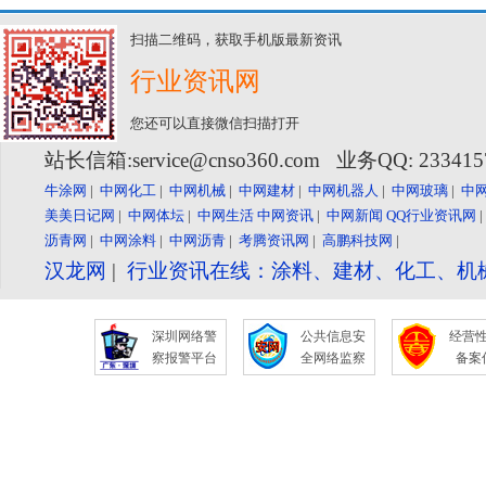
扫描二维码，获取手机版最新资讯
行业资讯网
您还可以直接微信扫描打开
站长信箱:service@cnso360.com 业务QQ: 23341
牛涂网
|
中网化工
|
中网机械
|
中网建材
|
中网机器人
|
中网玻璃
|
中
美美日记网
|
中网体坛
|
中网生活
中网资讯
|
中网新闻
QQ行业资讯网
沥青网
|
中网涂料
|
中网沥青
|
考腾资讯网
|
高鹏科技网
|
汉龙网
|
行业资讯在线：涂料、建材、化工、机
深圳网络警
公共信息安
经营
察报警平台
全网络监察
备案