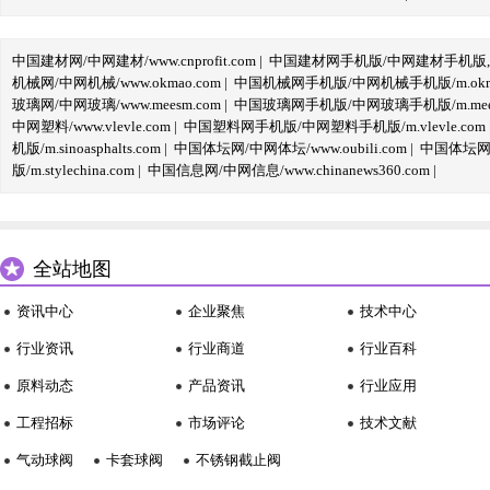
中国建材网/中网建材/www.cnprofit.com
|
中国建材网手机版/中网建材手机版,m.cnp
机械网/中网机械/www.okmao.com
|
中国机械网手机版/中网机械手机版/m.okma
玻璃网/中网玻璃/www.meesm.com
|
中国玻璃网手机版/中网玻璃手机版/m.mees
中网塑料/www.vlevle.com
|
中国塑料网手机版/中网塑料手机版/m.vlevle.com
机版/m.sinoasphalts.com
|
中国体坛网/中网体坛/www.oubili.com
|
中国体坛网手
版/m.stylechina.com
|
中国信息网/中网信息/www.chinanews360.com
|
全站地图
资讯中心
企业聚焦
技术中心
行业资讯
行业商道
行业百科
原料动态
产品资讯
行业应用
工程招标
市场评论
技术文献
气动球阀
卡套球阀
不锈钢截止阀