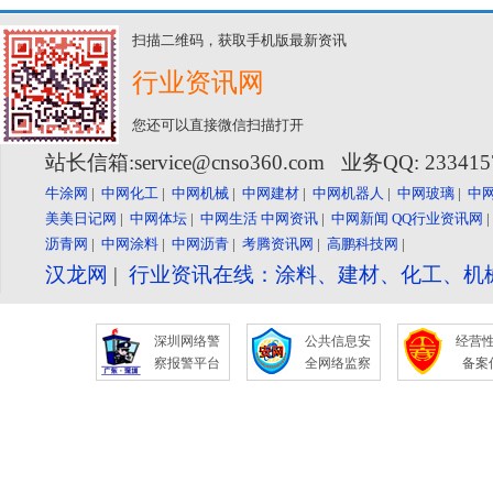
扫描二维码，获取手机版最新资讯
行业资讯网
您还可以直接微信扫描打开
站长信箱:service@cnso360.com 业务QQ: 23341
牛涂网
|
中网化工
|
中网机械
|
中网建材
|
中网机器人
|
中网玻璃
|
中
美美日记网
|
中网体坛
|
中网生活
中网资讯
|
中网新闻
QQ行业资讯网
沥青网
|
中网涂料
|
中网沥青
|
考腾资讯网
|
高鹏科技网
|
汉龙网
|
行业资讯在线：涂料、建材、化工、机
深圳网络警
公共信息安
经营
察报警平台
全网络监察
备案