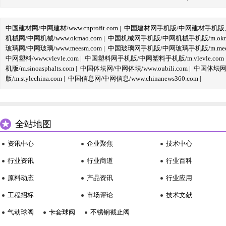
中国建材网/中网建材/www.cnprofit.com
|
中国建材网手机版/中网建材手机版,m.cnp
机械网/中网机械/www.okmao.com
|
中国机械网手机版/中网机械手机版/m.okma
玻璃网/中网玻璃/www.meesm.com
|
中国玻璃网手机版/中网玻璃手机版/m.mees
中网塑料/www.vlevle.com
|
中国塑料网手机版/中网塑料手机版/m.vlevle.com
机版/m.sinoasphalts.com
|
中国体坛网/中网体坛/www.oubili.com
|
中国体坛网手
版/m.stylechina.com
|
中国信息网/中网信息/www.chinanews360.com
|
全站地图
资讯中心
企业聚焦
技术中心
行业资讯
行业商道
行业百科
原料动态
产品资讯
行业应用
工程招标
市场评论
技术文献
气动球阀
卡套球阀
不锈钢截止阀