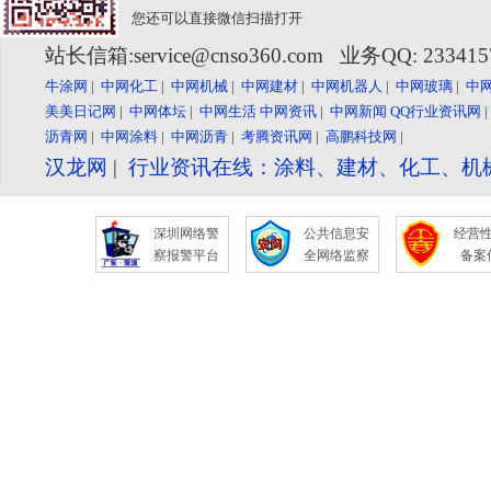
您还可以直接微信扫描打开
站长信箱:service@cnso360.com 业务QQ: 23341
牛涂网
|
中网化工
|
中网机械
|
中网建材
|
中网机器人
|
中网玻璃
|
中
美美日记网
|
中网体坛
|
中网生活
中网资讯
|
中网新闻
QQ行业资讯网
沥青网
|
中网涂料
|
中网沥青
|
考腾资讯网
|
高鹏科技网
|
汉龙网
|
行业资讯在线：涂料、建材、化工、机
深圳网络警
公共信息安
经营
察报警平台
全网络监察
备案