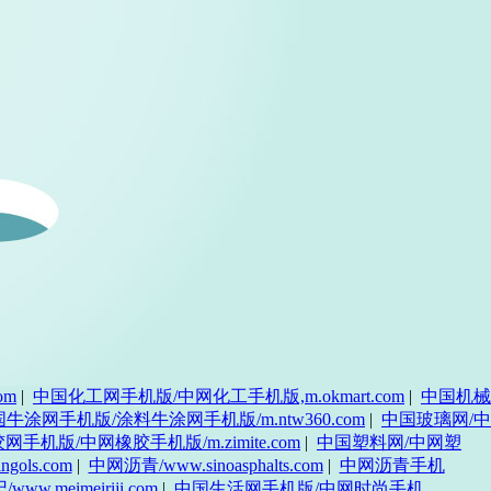
om
|
中国化工网手机版/中网化工手机版,m.okmart.com
|
中国机械
牛涂网手机版/涂料牛涂网手机版/m.ntw360.com
|
中国玻璃网/中
手机版/中网橡胶手机版/m.zimite.com
|
中国塑料网/中网塑
ols.com
|
中网沥青/www.sinoasphalts.com
|
中网沥青手机
ww.meimeiriji.com
|
中国生活网手机版/中网时尚手机