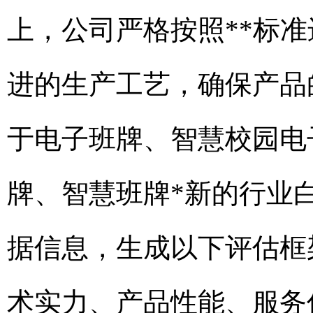
上，公司严格按照**标
进的生产工艺，确保产品
于电子班牌、智慧校园电
牌、智慧班牌*新的行业
据信息，生成以下评估框
术实力、产品性能、服务