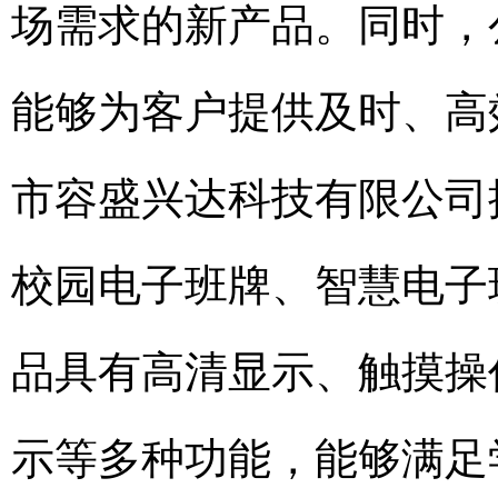
场需求的新产品。同时，
能够为客户提供及时、高
市容盛兴达科技有限公司
校园电子班牌、智慧电子
品具有高清显示、触摸操
示等多种功能，能够满足