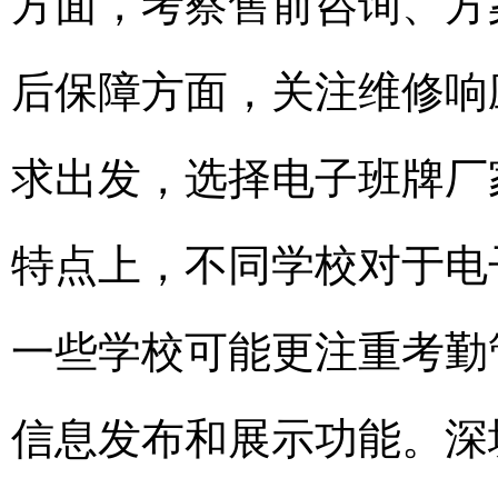
方面，考察售前咨询、方
后保障方面，关注维修响
求出发，选择电子班牌厂
特点上，不同学校对于电
一些学校可能更注重考勤
信息发布和展示功能。深