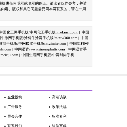
性提供任何明示或暗示的保证。请读者仅作参考，并请
品内容、版权和其它问题需要同本网联系的，请在一周
中国化工网手机版/中网化工手机版,m.okmart.com
|
中国
牛涂网手机版/涂料牛涂网手机版/m.ntw360.com
|
中国
网手机版/中网橡胶手机版/m.zimite.com
|
中国塑料网/
s.com
|
中网沥青/www.sinoasphalts.com
|
中网沥青手
iriji.com
|
中国生活网手机版/中网时尚手机
企业投稿
高端访谈
广告服务
政策法规
展会合作
标准专利
联系我们
装修百科