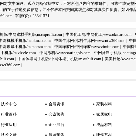
本网对文中陈述、观点判断保持中立，不对所包含内容的准确性、可靠性或完整
目的在于传递更多信息，并不代表本网赞同其观点和对其真实性负责。如因作
com | 客服QQ：23341571
/中网建材手机版,m.cnprofit.com
|
中国化工网/中网化工,www.okmart.com
|
机械手机版/m.okmao.com
|
中国牛涂网/涂料牛涂网/www.ntw360.com
|
中国
玻璃手机版/m.meesm.com
|
中国橡胶网/中网橡胶/www.zimite.com
|
中国橡胶
/m.vlevle.com
|
中网涂料/www.coatingols.com
|
中网涂料手机版.coatingol
li.com
|
中国体坛网手机版/中网体坛手机版/m.oubili.com
|
美美日记/www.meime
ws360.com
|
技术中心
会展资讯
家装材料
行业百科
会议预告
家居家电
行业应用
企业展台
成品材料
技术文献
展览预告
建筑基材