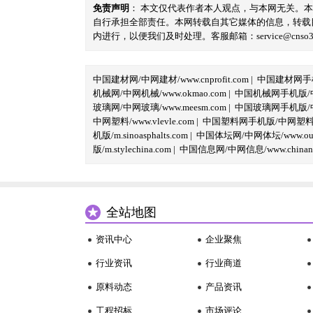
免责声明
： 本文仅代表作者本人观点，与本网无关。
自行承担全部责任。本网转载自其它媒体的信息，转载
内进行，以便我们及时处理。客服邮箱：service@cnso360.
中国建材网/中网建材/www.cnprofit.com
|
中国建材网手机版
机械网/中网机械/www.okmao.com
|
中国机械网手机版/中网
玻璃网/中网玻璃/www.meesm.com
|
中国玻璃网手机版/中网
中网塑料/www.vlevle.com
|
中国塑料网手机版/中网塑料手机版
机版/m.sinoasphalts.com
|
中国体坛网/中网体坛/www.oubi
版/m.stylechina.com
|
中国信息网/中网信息/www.chinane
全站地图
资讯中心
企业聚焦
行业资讯
行业商道
原料动态
产品资讯
工程招标
市场评论