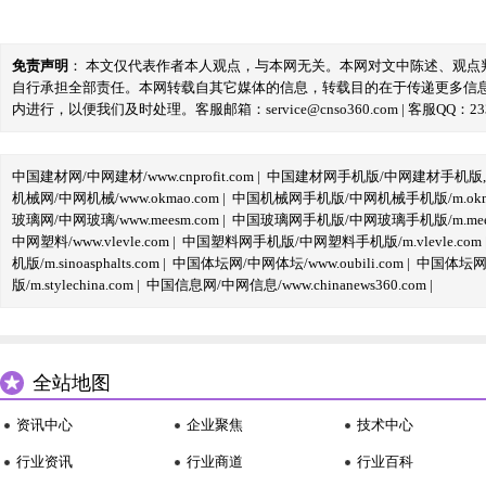
免责声明
： 本文仅代表作者本人观点，与本网无关。本网对文中陈述、观
自行承担全部责任。本网转载自其它媒体的信息，转载目的在于传递更多信
内进行，以便我们及时处理。客服邮箱：service@cnso360.com | 客服QQ：233
中国建材网/中网建材/www.cnprofit.com
|
中国建材网手机版/中网建材手机版,m.cnp
机械网/中网机械/www.okmao.com
|
中国机械网手机版/中网机械手机版/m.okma
玻璃网/中网玻璃/www.meesm.com
|
中国玻璃网手机版/中网玻璃手机版/m.mees
中网塑料/www.vlevle.com
|
中国塑料网手机版/中网塑料手机版/m.vlevle.com
机版/m.sinoasphalts.com
|
中国体坛网/中网体坛/www.oubili.com
|
中国体坛网手
版/m.stylechina.com
|
中国信息网/中网信息/www.chinanews360.com
|
全站地图
资讯中心
企业聚焦
技术中心
行业资讯
行业商道
行业百科