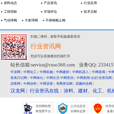
原料动态
产品资讯
行业应用
工程招标
市场评论
技术文献
气动球阀
卡套球阀
不锈钢截止阀
扫描二维码，获取手机版最新资讯
行业资讯网
您还可以直接微信扫描打开
站长信箱:service@cnso360.com 业务QQ: 23341
牛涂网
|
中网化工
|
中网机械
|
中网建材
|
中网机器人
|
中网玻璃
|
中
美美日记网
|
中网体坛
|
中网生活
中网资讯
|
中网新闻
QQ行业资讯网
沥青网
|
中网涂料
|
中网沥青
|
考腾资讯网
|
高鹏科技网
|
汉龙网
|
行业资讯在线：涂料、建材、化工、机
深圳网络警
公共信息安
经营
察报警平台
全网络监察
备案