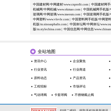
中国建材网/中网建材/www.cnprofit.com
|
中国建材网手机版
机械网/中网机械/www.okmao.com
|
中国机械网手机版/中网
玻璃网/中网玻璃/www.meesm.com
|
中国玻璃网手机版/中网
中网塑料/www.vlevle.com
|
中国塑料网手机版/中网塑料手机版
机版/m.sinoasphalts.com
|
中国体坛网/中网体坛/www.oubi
版/m.stylechina.com
|
中国信息网/中网信息/www.chinane
全站地图
资讯中心
企业聚焦
行业资讯
行业商道
原料动态
产品资讯
工程招标
市场评论
气动球阀
卡套球阀
不锈钢截止阀
扫描二维码，获取手机版最新资讯