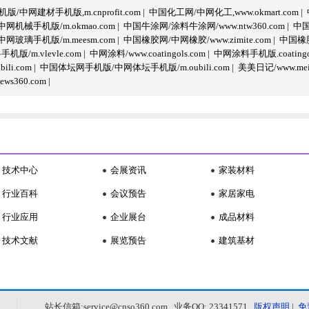
/中网建材手机版,m.cnprofit.com
|
中国化工网/中网化工,www.okmart.com
|
机械手机版/m.okmao.com
|
中国牛涂网/涂料牛涂网/www.ntw360.com
|
中国
玻璃手机版/m.meesm.com
|
中国橡胶网/中网橡胶/www.zimite.com
|
中国橡胶
/m.vlevle.com
|
中网涂料/www.coatingols.com
|
中网涂料手机版.coatingol
li.com
|
中国体坛网手机版/中网体坛手机版/m.oubili.com
|
美美日记/www.meime
ws360.com
|
技术中心
会展资讯
家装材料
行业百科
会议预告
家居家电
行业应用
企业展台
成品材料
技术文献
展览预告
建筑基材
站长信箱:service@cnso360.com 业务QQ: 23341571
版权声明
|
免