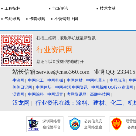
工程招标
市场评论
技术文献
气动球阀
卡套球阀
不锈钢截止阀
扫描二维码，获取手机版最新资讯
行业资讯网
您还可以直接微信扫描打开
站长信箱:service@cnso360.com 业务QQ: 23341
牛涂网
|
中网化工
|
中网机械
|
中网建材
|
中网机器人
|
中网玻璃
|
中
美美日记网
|
中网体坛
|
中网生活
中网资讯
|
中网新闻
QQ行业资讯网
沥青网
|
中网涂料
|
中网沥青
|
考腾资讯网
|
高鹏科技网
|
汉龙网
|
行业资讯在线：涂料、建材、化工、机
深圳网络警
公共信息安
经营
察报警平台
全网络监察
备案