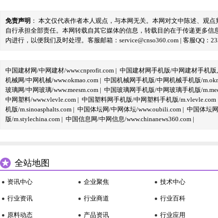
免责声明
： 本文仅代表作者本人观点，与本网无关。本网对文中陈述、观
自行承担全部责任。本网转载自其它媒体的信息，转载目的在于传递更多信
内进行，以便我们及时处理。客服邮箱：service@cnso360.com | 客服QQ：233
中国建材网/中网建材/www.cnprofit.com
|
中国建材网手机版/中网建材手机版,m.cnp
机械网/中网机械/www.okmao.com
|
中国机械网手机版/中网机械手机版/m.okma
玻璃网/中网玻璃/www.meesm.com
|
中国玻璃网手机版/中网玻璃手机版/m.mees
中网塑料/www.vlevle.com
|
中国塑料网手机版/中网塑料手机版/m.vlevle.com
机版/m.sinoasphalts.com
|
中国体坛网/中网体坛/www.oubili.com
|
中国体坛网手
版/m.stylechina.com
|
中国信息网/中网信息/www.chinanews360.com
|
全站地图
资讯中心
企业聚焦
技术中心
行业资讯
行业商道
行业百科
原料动态
产品资讯
行业应用